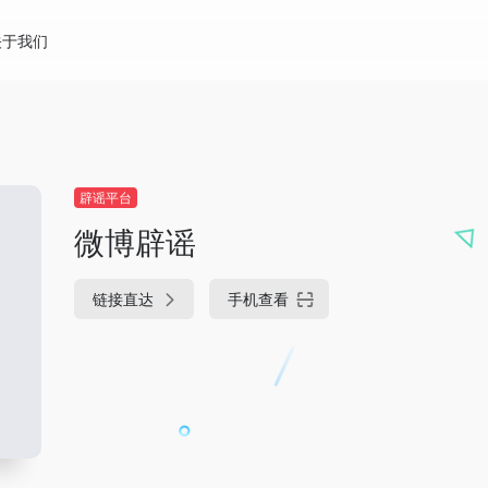
关于我们
辟谣平台
微博辟谣
链接直达
手机查看