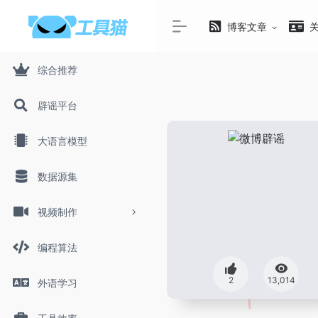
博客文章
综合推荐
辟谣平台
大语言模型
数据源集
视频制作
编程算法
2
13,014
外语学习