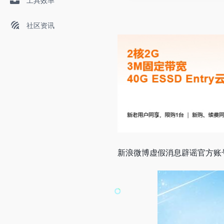
工具效率
社区资讯
新浪微博虚假消息辟谣官方账