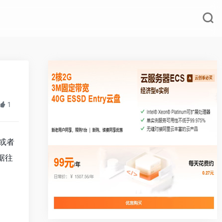
1
或者
据往