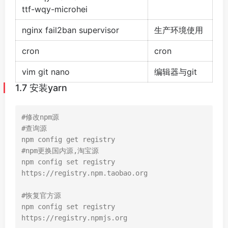
ttf-wqy-microhei
nginx fail2ban supervisor
生产环境使用
cron
cron
vim git nano
编辑器与git
1.7 安装yarn
#修改npm源

#查询源

npm config get registry

#npm更换国内源,淘宝源

npm config set registry 
https://registry.npm.taobao.org

#恢复官方源

npm config set registry 
https://registry.npmjs.org
