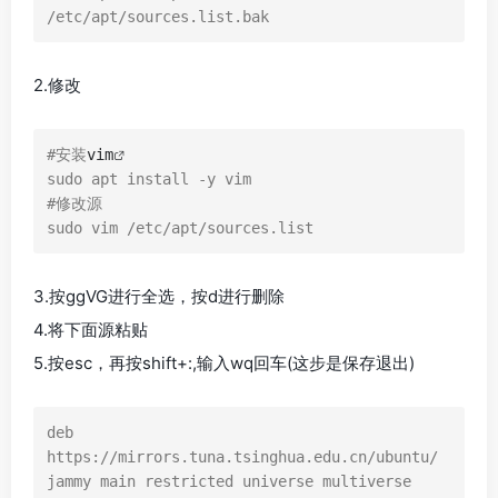
/etc/apt/sources.list.bak 
2.修改
#安装
vim
sudo apt install -y vim

#修改源

sudo vim /etc/apt/sources.list
3.按ggVG进行全选，按d进行删除
4.将下面源粘贴
5.按esc，再按shift+:,输入wq回车(这步是保存退出)
deb 
https://mirrors.tuna.tsinghua.edu.cn/ubuntu/ 
jammy main restricted universe multiverse
