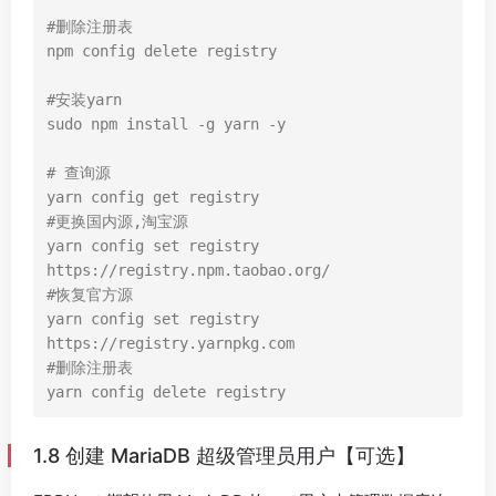
#删除注册表

npm config delete registry

#安装yarn

sudo npm install -g yarn -y

# 查询源

yarn config get registry

#更换国内源,淘宝源

yarn config set registry 
https://registry.npm.taobao.org/

#恢复官方源

yarn config set registry 
https://registry.yarnpkg.com

#删除注册表

1.8 创建 MariaDB 超级管理员用户【可选】