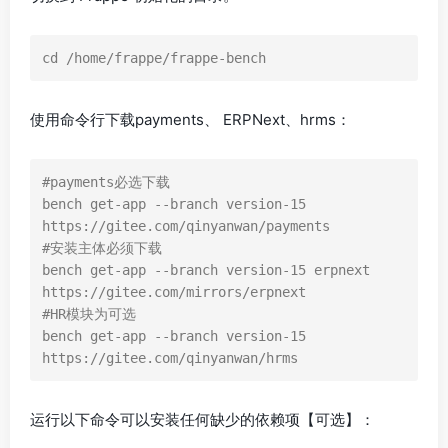
cd /home/frappe/frappe-bench
使用命令行下载payments、 ERPNext、hrms：
#payments必选下载

bench get-app --branch version-15 
https://gitee.com/qinyanwan/payments

#安装主体必须下载

bench get-app --branch version-15 erpnext 
https://gitee.com/mirrors/erpnext 

#HR模块为可选

bench get-app --branch version-15 
https://gitee.com/qinyanwan/hrms  
运行以下命令可以安装任何缺少的依赖项【可选】：