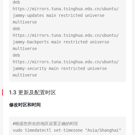
deb 
https://mirrors.tuna.tsinghua.edu.cn/ubuntu/ 
jammy-updates main restricted universe 
multiverse

deb 
https://mirrors.tuna.tsinghua.edu.cn/ubuntu/ 
jammy-backports main restricted universe 
multiverse

deb 
https://mirrors.tuna.tsinghua.edu.cn/ubuntu/ 
jammy-security main restricted universe 
multiverse
1.3 更新及配置时区
修改时区和时间
#根据您所在的地区设置正确的时区

sudo timedatectl set-timezone "Asia/Shanghai"
