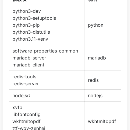
python3-dev
python3-setuptools
python3-pip
python
python3-distutils
python3.11-venv
software-properties-common
mariadb-server
mariadb
mariadb-client
redis-tools
redis
redis-server
nod
ejs
nodejs
xvfb
libfontconfig
wkhtmltopdf
wkhtmltopdf
ttf-wqy-zenhei