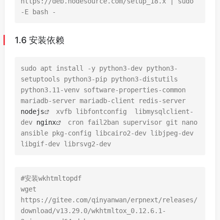
https://deb.nodesource.com/setup_18.x | sudo 
-E bash -
1.6 安装依赖
sudo apt install -y python3-dev python3-
setuptools python3-pip python3-distutils 
python3.11-venv software-properties-common 
mariadb-server mariadb-client redis-server 
nodejs
 xvfb libfontconfig  libmysqlclient-
dev 
nginx
 cron fail2ban supervisor git nano 
ansible pkg-config libcairo2-dev libjpeg-dev 
libgif-dev librsvg2-dev 
#安装wkhtmltopdf

wget 
https://gitee.com/qinyanwan/erpnext/releases/
download/v13.29.0/wkhtmltox_0.12.6.1-