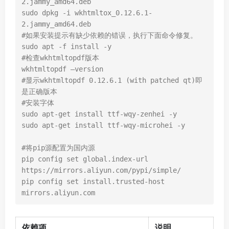
2.jammy_amd64.deb

sudo dpkg -i wkhtmltox_0.12.6.1-
2.jammy_amd64.deb

#如果安装提示有缺少依赖的错误，执行下面命令修复。

sudo apt -f install -y

#检查wkhtmltopdf版本

wkhtmltopdf –version

#显示wkhtmltopdf 0.12.6.1 (with patched qt)即
是正确版本

#安装字体

sudo apt-get install ttf-wqy-zenhei -y

sudo apt-get install ttf-wqy-microhei -y

#将pip源配置为国内源

pip config set global.index-url 
https://mirrors.aliyun.com/pypi/simple/

pip config set install.trusted-host 
mirrors.aliyun.com
依赖项
说明