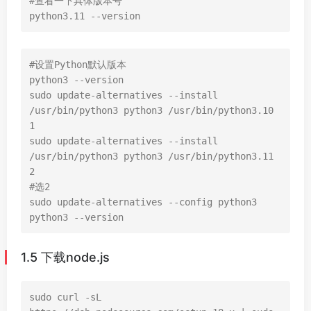
#查看一下具体版本号

python3.11 --version
#设置Python默认版本

python3 --version

sudo update-alternatives --install 
/usr/bin/python3 python3 /usr/bin/python3.10 
1

sudo update-alternatives --install 
/usr/bin/python3 python3 /usr/bin/python3.11 
2

#选2

sudo update-alternatives --config python3 

python3 --version
1.5 下载node.js
sudo curl -sL 