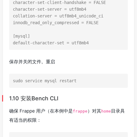
character-set-client-handshake = FALSE

character-set-server = utf8mb4

collation-server = utf8mb4_unicode_ci

innodb_read_only_compressed = FALSE

[mysql]

default-character-set = utf8mb4
保存并关闭文件。重启
sudo service mysql restart
1.10 安装Bench CLI
确保 Frappe 用户（在本例中是
）对其
目录具
frappe
home
有适当的权限：