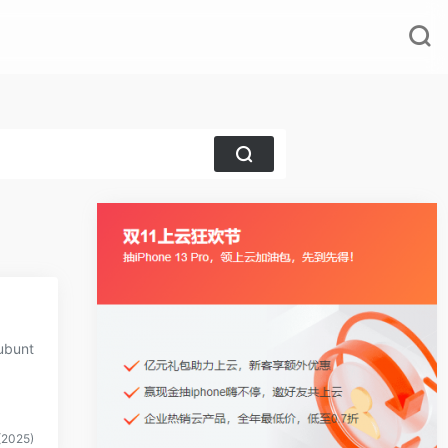
bunt
2025)