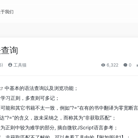
关于我们
法查询
6)
工具猫
6,322
0
中基本的语法查询以及浏览功能；
学者学习正则，多查则可多记；
译可能和其它书籍不太一致，例如“?=”在有的书中翻译为零宽断
“?=”的含义，故未采纳之，而称其为“非获取匹配”；
为正则中较为难学的部分, 摘自微软JScript语言参考；
匹配，非获取匹配不了解的，可以参看工具中的【附加阅读1】；