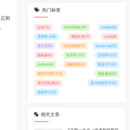
热门标签
，正则
。
php
(12)
html5特效
(10)
nodejs
(8)
英语学习
(8)
淘宝红包
(7)
css3
(6)
支付宝
(6)
淘宝优惠券
(6)
javascript
(5)
路由器
(5)
法语学习
(5)
日语学习
(5)
python
(4)
蚂蚁森林
(4)
韩语学习
(4)
西班牙语学习
(4)
视差滚动
(3)
支付宝红包
(3)
意大利语学习
(3)
德语学习
(3)
相关文章
3下面一个点（或者加笑脸符