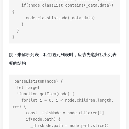
if
(
!
node
.
classList
.
contains
(
_data
.
data
))
{
node
.
classList
.
add
(
_data
.
data
)
}
}
}
接下来解析列表，我们遇到列表时，应该先递归找出列表
项的结构
parseListItem
(
node
)
{
let
target
!
function
getItem
(
node
)
{
for
(
let
i
=
0
;
i
<
node
.
children
.
length
;
i
++
)
{
const
_thisNode
=
node
.
children
[
i
]
if
(
node
.
path
)
{
_thisNode
.
path
=
node
.
path
.
slice
()