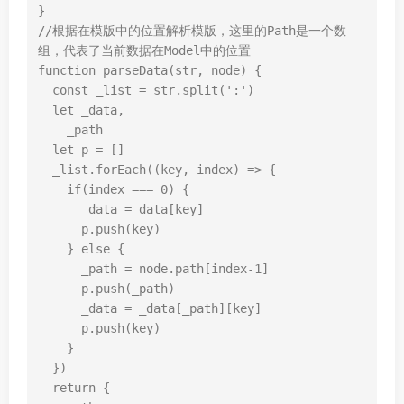
}
//根据在模版中的位置解析模版，这里的Path是一个数
组，代表了当前数据在Model中的位置
function
parseData
(
str
,
node
)
{
const
_list
=
str
.
split
(
':'
)
let
_data
,
_path
let
p
=
[]
_list
.
forEach
((
key
,
index
)
=>
{
if
(
index
===
0
)
{
_data
=
data
[
key
]
p
.
push
(
key
)
}
else
{
_path
=
node
.
path
[
index
-
1
]
p
.
push
(
_path
)
_data
=
_data
[
_path
][
key
]
p
.
push
(
key
)
}
})
return
{