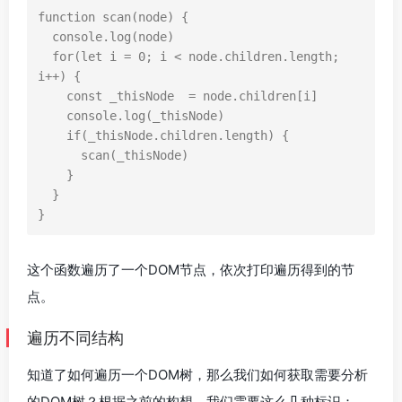
function
scan
(
node
)
{
console
.
log
(
node
)
for
(
let
i
=
0
;
i
<
node
.
children
.
length
;
i
++
)
{
const
_thisNode
=
node
.
children
[
i
]
console
.
log
(
_thisNode
)
if
(
_thisNode
.
children
.
length
)
{
scan
(
_thisNode
)
}
}
}
这个函数遍历了一个DOM节点，依次打印遍历得到的节
点。
遍历不同结构
知道了如何遍历一个DOM树，那么我们如何获取需要分析
的DOM树？根据之前的构想，我们需要这么几种标识：