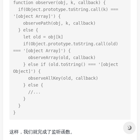
function
observer
(
obj
,
k
,
callback
)
{
if
(
Object
.
prototype
.
toString
.
call
(
k
)
===
'[object Array]'
)
{
observePath
(
obj
,
k
,
callback
)
}
else
{
let
old
=
obj
[
k
]
if
(
Object
.
prototype
.
toString
.
call
(
old
)
===
'[object Array]'
)
{
observeArray
(
old
,
callback
)
}
else
if
(
old
.
toString
()
===
'[object 
Object]'
)
{
observeAllKey
(
old
,
callback
)
}
else
{
//...
}
}
}
这样，我们就完成了监听函数。