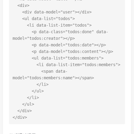
<
div
>
<
div
data-model
=
"user"
></
div
>
<
ul
data-list
=
"todos"
>
<
li
data-list-item
=
"todos"
>
<
p
data-class
=
"todos:done"
data-
model
=
"todos:creator"
></
p
>
<
p
data-model
=
"todos:date"
></
p
>
<
p
data-model
=
"todos:content"
></
p
>
<
ul
data-list
=
"todos:members"
>
<
li
data-list-item
=
"todos:members"
>
<
span
data-
model
=
"todos:members:name"
></
span
>
</
li
>
</
ul
>
</
li
>
</
ul
>
</
div
>
</
div
>