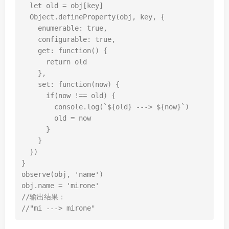
let
old
=
obj
[
key
]
Object
.
defineProperty
(
obj
,
key
,
{
enumerable
:
true
,
configurable
:
true
,
get
:
function
()
{
return
old
},
set
:
function
(
now
)
{
if
(
now
!==
old
)
{
console
.
log
(
`
${
old
}
 ---> 
${
now
}
`
)
old
=
now
}
}
})
}
observe
(
obj
,
'name'
)
obj
.
name
=
'mirone'
//输出结果：
//"mi ---> mirone"