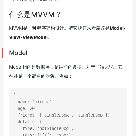
什么是MVVM？
MVVM是一种程序架构设计。把它拆开来看应该是
Model-
View-ViewModel
。
Model
Model指的是数据层，是纯净的数据。对于前端来说，它
往往是一个简单的对象。例如：
{
name
:
'mirone'
,
age
:
20
,
friends
:
[
'singleDogA'
,
'singleDogB'
],
details
:
{
type
:
'notSingleDog'
,
tags
:
[
'fff'
,
'sox'
]