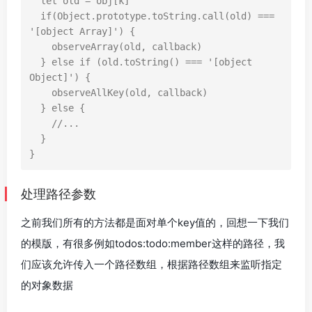
let
old
=
obj
[
k
]
if
(
Object
.
prototype
.
toString
.
call
(
old
)
===
'[object Array]'
)
{
observeArray
(
old
,
callback
)
}
else
if
(
old
.
toString
()
===
'[object 
Object]'
)
{
observeAllKey
(
old
,
callback
)
}
else
{
//...
}
}
处理路径参数
之前我们所有的方法都是面对单个key值的，回想一下我们
的模版，有很多例如todos:todo:member这样的路径，我
们应该允许传入一个路径数组，根据路径数组来监听指定
的对象数据