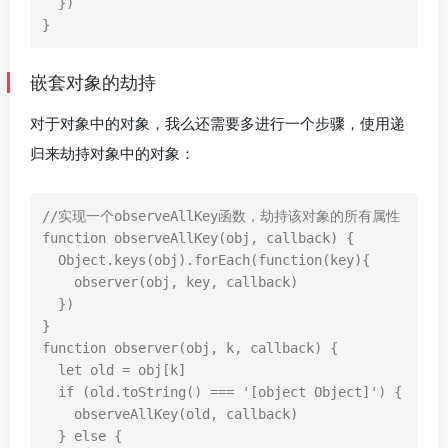
})
}
嵌套对象的劫持
对于对象中的对象，我么还需要多进行一个步骤，使用递
归来劫持对象中的对象：
//实现一个observeAllKey函数，劫持该对象的所有属性
function
observeAllKey
(
obj
,
callback
)
{
Object
.
keys
(
obj
).
forEach
(
function
(
key
){
observer
(
obj
,
key
,
callback
)
})
}
function
observer
(
obj
,
k
,
callback
)
{
let
old
=
obj
[
k
]
if
(
old
.
toString
()
===
'[object Object]'
)
{
observeAllKey
(
old
,
callback
)
}
else
{