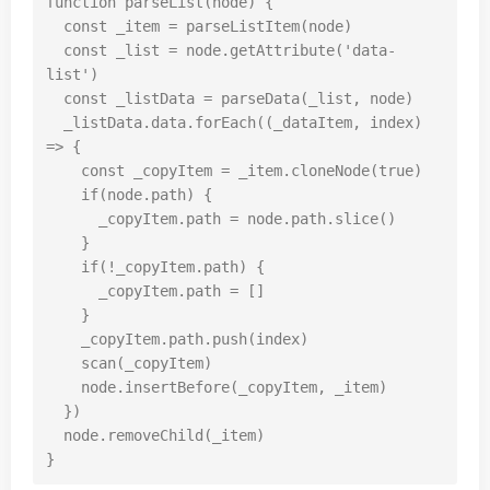
function
parseList
(
node
)
{
const
_item
=
parseListItem
(
node
)
const
_list
=
node
.
getAttribute
(
'data-
list'
)
const
_listData
=
parseData
(
_list
,
node
)
_listData
.
data
.
forEach
((
_dataItem
,
index
)
=>
{
const
_copyItem
=
_item
.
cloneNode
(
true
)
if
(
node
.
path
)
{
_copyItem
.
path
=
node
.
path
.
slice
()
}
if
(
!
_copyItem
.
path
)
{
_copyItem
.
path
=
[]
}
_copyItem
.
path
.
push
(
index
)
scan
(
_copyItem
)
node
.
insertBefore
(
_copyItem
,
_item
)
})
node
.
removeChild
(
_item
)
}