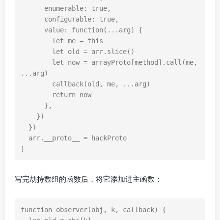
enumerable
:
true
,
configurable
:
true
,
value
:
function
(...
arg
)
{
let
me
=
this
let
old
=
arr
.
slice
()
let
now
=
arrayProto
[
method
].
call
(
me
,
...
arg
)
callback
(
old
,
me
,
...
arg
)
return
now
},
})
})
arr
.
__proto__
=
hackProto
}
写完劫持数组的函数后，将它添加进主函数：
function
observer
(
obj
,
k
,
callback
)
{