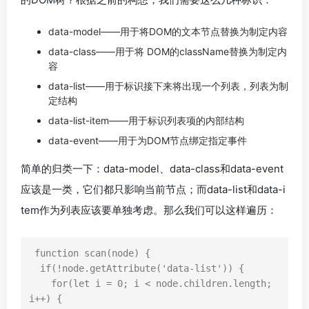
data-model——用于将DOM的文本节点替换为制定内容
data-class——用于将 DOM的className替换为制定内
容
data-list——用于标识接下来将出现一个列表，列表为制
定结构
data-list-item——用于标识列表项的内部结构
data-event——用于为DOM节点绑定指定事件
简单的归类一下：data-model、data-class和data-event
应该是一类，它们都只影响当前节点；而data-list和data-i
tem作为列表应该要单独考虑。那么我们可以这样遍历：
function
scan
(
node
)
{
if
(
!
node
.
getAttribute
(
'data-list'
))
{
for
(
let
i
=
0
;
i
<
node
.
children
.
length
;
i
++
)
{