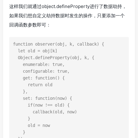
这样我们就通过object.defineProperty进行了数据劫持，
如果我们想自定义劫持数据时发生的操作，只要添加一个
回调函数参数即可：
function
observer
(
obj
,
k
,
callback
)
{
let
old
=
obj
[
k
]
Object
.
defineProperty
(
obj
,
k
,
{
enumerable
:
true
,
configurable
:
true
,
get
:
function
()
{
return
old
},
set
:
function
(
now
)
{
if
(
now
!==
old
)
{
callback
(
old
,
now
)
}
old
=
now
}