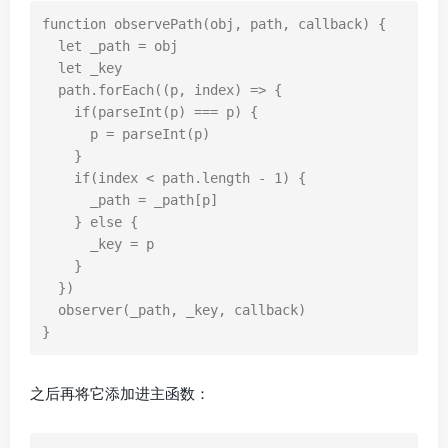
function
observePath
(
obj
,
path
,
callback
)
{
let
_path
=
obj
let
_key
path
.
forEach
((
p
,
index
)
=>
{
if
(
parseInt
(
p
)
===
p
)
{
p
=
parseInt
(
p
)
}
if
(
index
<
path
.
length
-
1
)
{
_path
=
_path
[
p
]
}
else
{
_key
=
p
}
})
observer
(
_path
,
_key
,
callback
)
}
之后再将它添加进主函数：