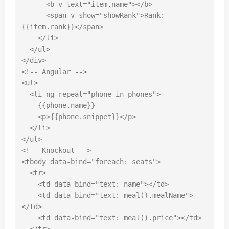
<
b
v-text
=
"item.name"
></
b
>
<
span
v-show
=
"showRank"
>
Rank: 
{{item.rank}}
</
span
>
</
li
>
</
ul
>
</
div
>
<!-- Angular -->
<
ul
>
<
li
ng-repeat
=
"phone in phones"
>
    {{phone.name}}

<
p
>
{{phone.snippet}}
</
p
>
</
li
>
</
ul
>
<!-- Knockout -->
<
tbody
data-bind
=
"foreach: seats"
>
<
tr
>
<
td
data-bind
=
"text: name"
></
td
>
<
td
data-bind
=
"text: meal().mealName"
>
</
td
>
<
td
data-bind
=
"text: meal().price"
></
td
>