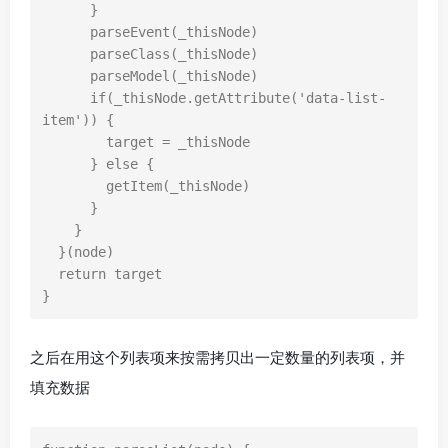
}
parseEvent
(
_thisNode
)
parseClass
(
_thisNode
)
parseModel
(
_thisNode
)
if
(
_thisNode
.
getAttribute
(
'data-list-
item'
))
{
target
=
_thisNode
}
else
{
getItem
(
_thisNode
)
}
}
}(
node
)
return
target
}
之后在用这个列表项来按需拷贝出一定数量的列表项，并
填充数据