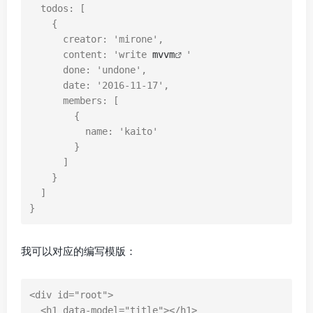
todos
:
[
{
creator
:
'mirone'
,
content
:
'write 
mvvm
'
done
:
'undone'
,
date
:
'2016-11-17'
,
members
:
[
{
name
:
'kaito'
}
]
}
]
}
我可以对应的编写模版：
<
div
id
=
"root"
>
<
h1
data-model
=
"title"
></
h1
>