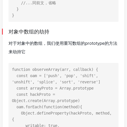
//...同前文，省略
}
}
对象中数组的劫持
对于对象中的数组，我们使用重写数组的prototype的方法
来劫持它
function
observeArray
(
arr
,
callback
)
{
const
oam
=
[
'push'
,
'pop'
,
'shift'
,
'unshift'
,
'splice'
,
'sort'
,
'reverse'
]
const
arrayProto
=
Array
.
prototype
const
hackProto
=
Object
.
create
(
Array
.
prototype
)
oam
.
forEach
(
function
(
method
){
Object
.
defineProperty
(
hackProto
,
method
,
{
writable
:
true
,