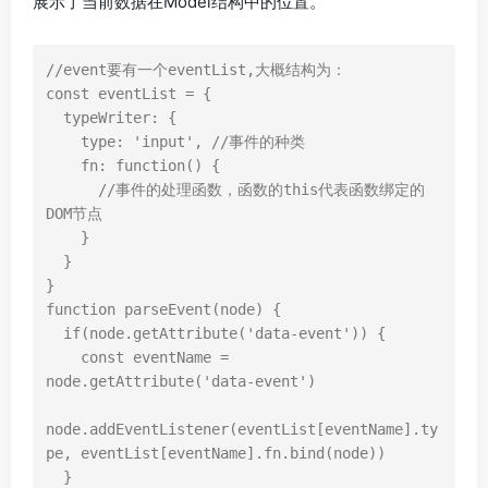
展示了当前数据在Model结构中的位置。
//event要有一个eventList,大概结构为：
const
eventList
=
{
typeWriter
:
{
type
:
'input'
,
//事件的种类
fn
:
function
()
{
//事件的处理函数，函数的this代表函数绑定的
DOM节点
}
}
}
function
parseEvent
(
node
)
{
if
(
node
.
getAttribute
(
'data-event'
))
{
const
eventName
=
node
.
getAttribute
(
'data-event'
)
node
.
addEventListener
(
eventList
[
eventName
].
ty
pe
,
eventList
[
eventName
].
fn
.
bind
(
node
))
}