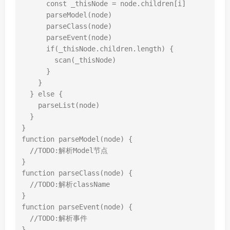
const
_thisNode
=
node
.
children
[
i
]
parseModel
(
node
)
parseClass
(
node
)
parseEvent
(
node
)
if
(
_thisNode
.
children
.
length
)
{
scan
(
_thisNode
)
}
}
}
else
{
parseList
(
node
)
}
}
function
parseModel
(
node
)
{
//TODO:解析Model节点
}
function
parseClass
(
node
)
{
//TODO:解析className
}
function
parseEvent
(
node
)
{
//TODO:解析事件
}