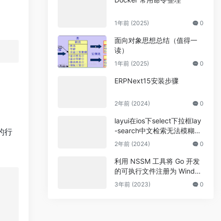
1年前 (2025)
0
面向对象思想总结（值得一
读）
1年前 (2025)
0
ERPNext15安装步骤
2年前 (2024)
0
layui在ios下select下拉框lay
-search中文检索无法模糊查
的行
询 英文可以的解决方法
2年前 (2024)
0
利用 NSSM 工具将 Go 开发
的可执行文件注册为 Windo
ws 系统服务
3年前 (2023)
0