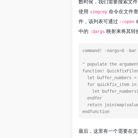
数时候，我们需要搜索文件
使用
命令在文件查
vimgrep
件，该列表可通过
:copen
中的
映射来将其转
:Qargs
command
! -nargs=0 -bar
" populate the argumen
function! QuickfixFilen
  let buffer_numbers = {}

  for quickfix_item in getqflist()

    let buffer_numbers[quickfix_item['bufnr']] = bufname(quickfix_item['bufnr'])

  endfor

  return join(map(values(buffer_numbers), 'fnameescape(v:val)'))

endfunction
最后，这里有一个需要在文