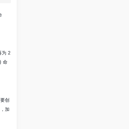
命
为 2
) 命
需要创
如，加