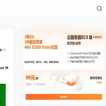
0
bor N